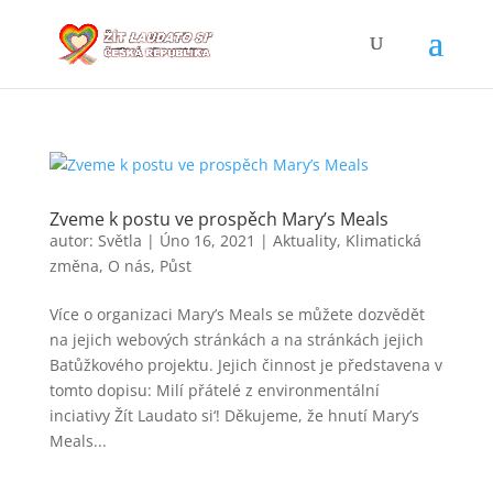
Zveme k postu ve prospěch Mary’s Meals
autor:
Světla
|
Úno 16, 2021
|
Aktuality
,
Klimatická
změna
,
O nás
,
Půst
Více o organizaci Mary’s Meals se můžete dozvědět
na jejich webových stránkách a na stránkách jejich
Batůžkového projektu. Jejich činnost je představena v
tomto dopisu: Milí přátelé z environmentální
inciativy Žít Laudato si‘! Děkujeme, že hnutí Mary’s
Meals...