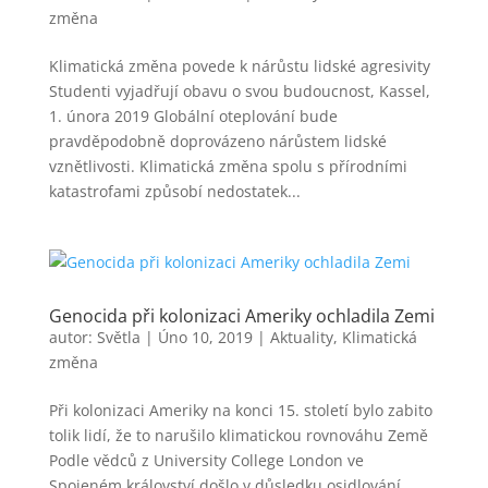
změna
Klimatická změna povede k nárůstu lidské agresivity
Studenti vyjadřují obavu o svou budoucnost, Kassel,
1. února 2019 Globální oteplování bude
pravděpodobně doprovázeno nárůstem lidské
vznětlivosti. Klimatická změna spolu s přírodními
katastrofami způsobí nedostatek...
Genocida při kolonizaci Ameriky ochladila Zemi
autor:
Světla
|
Úno 10, 2019
|
Aktuality
,
Klimatická
změna
Při kolonizaci Ameriky na konci 15. století bylo zabito
tolik lidí, že to narušilo klimatickou rovnováhu Země
Podle vědců z University College London ve
Spojeném království došlo v důsledku osidlování