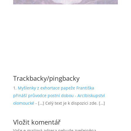
Trackbacky/pingbacky
Myšlenky z exhortace papeže Františka
přináší průvodce postní dobou - Arcibiskupství
olomoucké
- […] Celý text je k dispozici zde. […]
Vložit komentář
Vaše e-mailová adresa nebude zveřejněna.