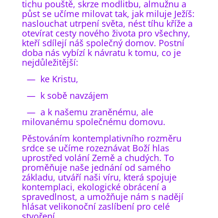
tichu pouště, skrze modlitbu, almužnu a
půst se učíme milovat tak, jak miluje Ježíš:
naslouchat utrpení světa, nést tíhu kříže a
otevírat cesty nového života pro všechny,
kteří sdílejí náš společný domov. Postní
doba nás vybízí k návratu k tomu, co je
nejdůležitější:
— ke Kristu,
— k sobě navzájem
— a k našemu zraněnému, ale
milovanému společnému domovu.
Pěstováním kontemplativního rozměru
srdce se učíme rozeznávat Boží hlas
uprostřed volání Země a chudých. To
proměňuje naše jednání od samého
základu, utváří naši víru, která spojuje
kontemplaci, ekologické obrácení a
spravedlnost, a umožňuje nám s nadějí
hlásat velikonoční zaslíbení pro celé
stvoření.