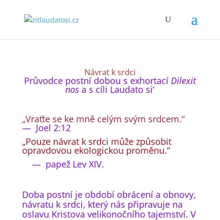
Návrat k srdci
Průvodce postní dobou s exhortací
Dilexit
nos
a s cíli Laudato si‘
„Vraťte se ke mně celým svým srdcem.“
— Joel 2:12
„Pouze návrat k srdci může způsobit
opravdovou ekologickou proměnu.“
— papež Lev XIV.
Doba postní je období obrácení a obnovy,
návratu k srdci, který nás připravuje na
oslavu Kristova velikonočního tajemství. V