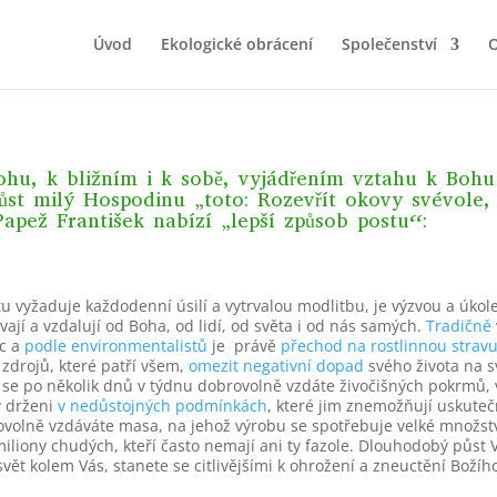
Úvod
Ekologické obrácení
Společenství
O
Bohu, k bližním i k sobě, vyjádřením vztahu k Bohu
 půst milý Hospodinu „toto: Rozevřít okovy svévole
Papež František nabízí „lepší způsob postu“:
vyžaduje každodenní úsilí a vytrvalou modlitbu, je výzvou a úkolem
jí a vzdalují od Boha, od lidí, od světa i od nás samých.
Tradičně
ec a
podle environmentalistů
je právě
přechod na rostlinnou strav
 zdrojů, které patří všem,
omezit negativní dopad
svého života na
s
e se po několik dnů v týdnu dobrovolně vzdáte živočišných pokrmů, vy
y
drženi
v nedůstojných podmínkách
, které jim znemožňují uskuteč
volně vzdáváte masa, na jehož výrobu se spotřebuje velké množství
miliony chudých, kteří často nemají ani ty fazole.
Dlouhodobý půst V
ět kolem Vás, stanete se citlivějšími k ohrožení a zneuctění Božíh