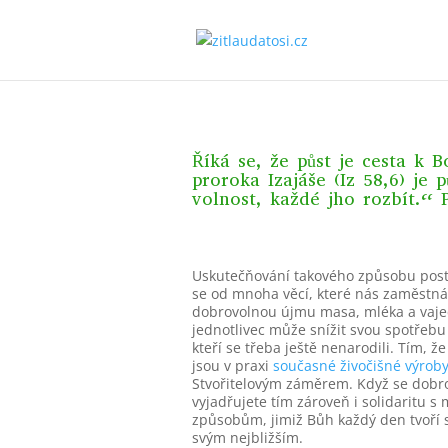
Říká se, že půst je cesta k 
proroka Izajáše (Iz 58,6) je
volnost, každé jho rozbít.“ 
Uskutečňování takového způsobu postu 
se od mnoha věcí, které nás zaměstnáva
dobrovolnou újmu masa, mléka a vaj
jednotlivec může snížit svou spotřebu
kteří se třeba ještě nenarodili. Tím, ž
jsou v praxi
současné živočišné výrob
Stvořitelovým záměrem. Když se dobro
vyjadřujete tím zároveň i solidaritu s 
způsobům, jimiž Bůh každý den tvoří sv
svým nejbližším.