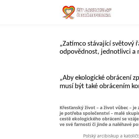
„Zatímco stávající světový 
odpovědnost, jednotlivci a
„Aby ekologické obrác
musí být také obrácením k
Křesťanský život – a život vůbec – j
je potřeba společenství – malé skupin
cestě ekologického obrácení se vzáj
ve své farnosti či jinde a naléhavé 
Polský arcibiskup a katoličt