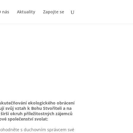
 nás
Aktuality
Zapojte se
 uskutečňování ekologického obrácení
jí svůj vztah k Bohu Stvořiteli a na
irší okruh příležitostných zájemců
ové společenství svolat:
dohodněte s duchovním správcem své