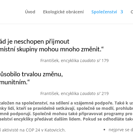
Úvod
Ekologické obrácení
Společenství
O
řád je neschopen přijmout
 místní skupiny mohou mnoho změnit.“
František, encyklika
Laudato si‘
179
ení způsobilo trvalou změnu,
omunitním.“
František, encyklika
Laudato si‘
219
e založen na společenství, na sdílení a vzájemné podpoře. Také k
ky lidí, kteří se pravidelně setkávají, společně se modlí, prohlubu
emně podporují. Společně mohou také připravovat programy pro š
poselství encykliky předávat dalším lidem. Pokud se odhodláte tak
nejprve se 
í aktivisté na COP 24 v Katovicích.