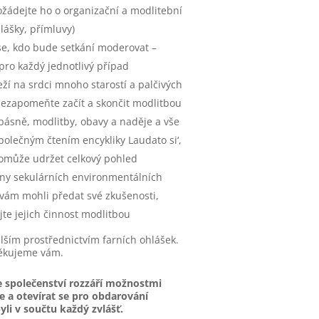
ožádejte ho o organizační a modlitební
lášky, přímluvy)
e, kdo bude setkání moderovat –
pro každý jednotlivý případ
eží na srdci mnoho starostí a palčivých
ezapomeňte začít a skončit modlitbou
 básně, modlitby, obavy a naděje a vše
polečným čtením encykliky Laudato si‘,
omůže udržet celkový pohled
eny sekulárních environmentálních
 vám mohli předat své zkušenosti,
te jejich činnost modlitbou
alším prostřednictvím farních ohlášek.
 Děkujeme vám.
se společenství rozzáří možnostmi
a otevírat se pro obdarování
li v součtu každý zvlášť.