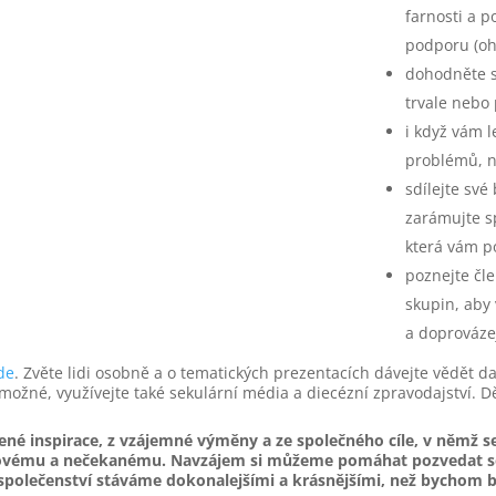
farnosti a p
podporu (oh
dohodněte s
trvale nebo 
i když vám l
problémů, n
sdílejte své
zarámujte s
která vám p
poznejte čl
skupin, aby
a doprovázej
de
. Zvěte lidi osobně a o tematických prezentacích dávejte vědět d
 možné, využívejte také sekulární média a diecézní zpravodajství.
ílené inspirace, z vzájemné výměny a ze společného cíle, v němž 
novému a nečekanému. Navzájem si můžeme pomáhat pozvedat se 
společenství stáváme dokonalejšími a krásnějšími, než bychom by