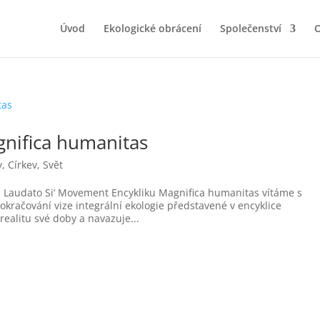
Úvod
Ekologické obrácení
Společenství
O
gnifica humanitas
y
,
Církev
,
Svět
 Laudato Si‘ Movement Encykliku Magnifica humanitas vítáme s
okračování vize integrální ekologie představené v encyklice
 realitu své doby a navazuje...