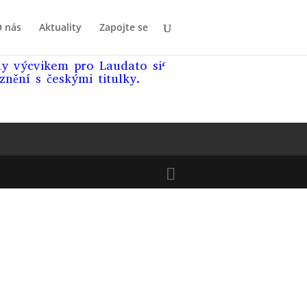
 nás
Aktuality
Zapojte se
ly výcvikem pro Laudato si‘
nění s českými titulky.