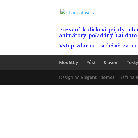
Pozvání k diskusi přijaly ml
animátory pořádáný Laudat
Vstup zdarma, srdečně zvem
Modlitby
Půst
Slavení
Text
Design od
Elegant Themes
| Běží na