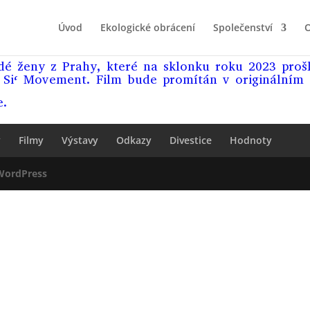
Úvod
Ekologické obrácení
Společenství
O
adé ženy z Prahy, které na sklonku roku 2023 proš
o Si‘ Movement.
Film bude promítán v originálním z
e.
y
Filmy
Výstavy
Odkazy
Divestice
Hodnoty
WordPress